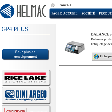
|
Français
PAGE D'ACCUEIL
SOCIÉTÉ
PRODUI
GP4 PLUS
BALANCES
Balances poids 
l'étiquetage de
Fiche pr