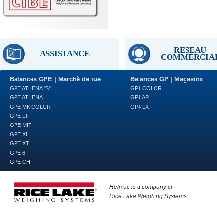
RESEAU
ASSISTANCE
COMMERCIA
Balances GPE | Marchè de rue
Balances GP | Magasins
GPE ATHENA "S"
GP1 COLOR
GPE ATHENA
GP1 AP
GPE MK COLOR
GP4 LX
GPE LT
GPE MIT
GPE XL
GPE XT
GPE 6
GPE CH
Helmac is a company of
Rice Lake Weighing Systems