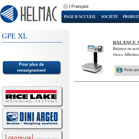
|
Français
PAGE D'ACCUEIL
SOCIÉTÉ
PRODUI
GPE XL
BALANCE A
Balance en acie
chocs. Afficheu
Fiche pr