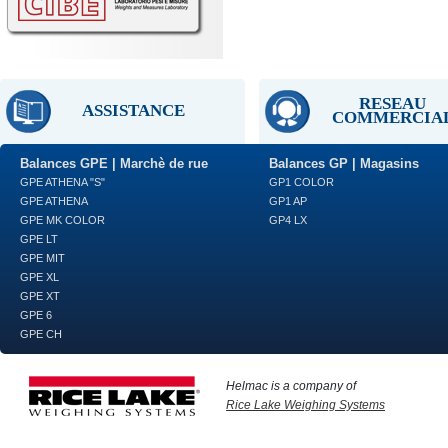
RESEAU
ASSISTANCE
COMMERCIA
Balances GPE | Marchè de rue
Balances GP | Magasins
GPE ATHENA "S"
GP1 COLOR
GPE ATHENA
GP1 AP
GPE MK COLOR
GP4 LX
GPE LT
GPE MIT
GPE XL
GPE XT
GPE 6
GPE CH
Helmac is a company of
Rice Lake Weighing Systems