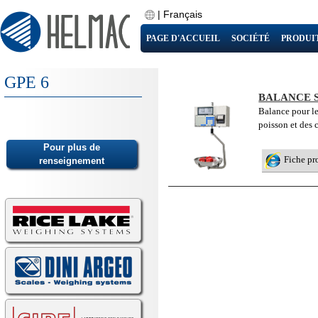
|
Français
PAGE D'ACCUEIL
SOCIÉTÉ
PRODUI
GPE 6
BALANCE 
Balance pour le
poisson et des 
Fiche pr