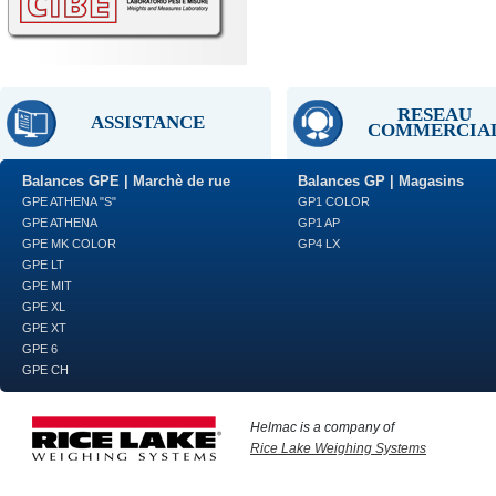
RESEAU
ASSISTANCE
COMMERCIA
Balances GPE | Marchè de rue
Balances GP | Magasins
GPE ATHENA "S"
GP1 COLOR
GPE ATHENA
GP1 AP
GPE MK COLOR
GP4 LX
GPE LT
GPE MIT
GPE XL
GPE XT
GPE 6
GPE CH
Helmac is a company of
Rice Lake Weighing Systems