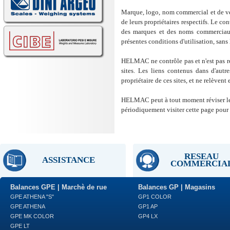
Marque, logo, nom commercial et de v
de leurs propriétaires respectifs. Le con
des marques et des noms commerciaux.
présentes conditions d'utilisation, sans 
HELMAC ne contrôle pas et n'est pas res
sites. Les liens contenus dans d'autre
propriétaire de ces sites, et ne relève
HELMAC peut à tout moment réviser les t
périodiquement visiter cette page pour r
RESEAU
ASSISTANCE
COMMERCIA
Balances GPE | Marchè de rue
Balances GP | Magasins
GPE ATHENA "S"
GP1 COLOR
GPE ATHENA
GP1 AP
GPE MK COLOR
GP4 LX
GPE LT