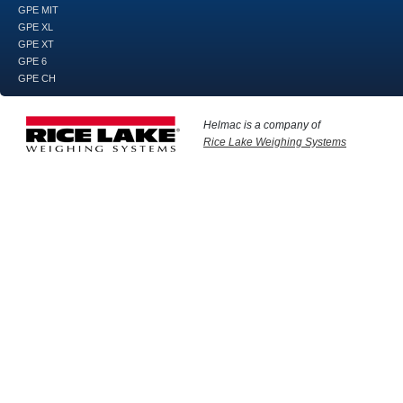
GPE MIT
GPE XL
GPE XT
GPE 6
GPE CH
Helmac is a company of
Rice Lake Weighing Systems