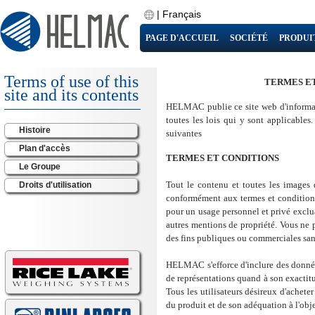
|
Français
PAGE D'ACCUEIL
SOCIÉTÉ
PRODUI
Terms of use of this
TERMES ET
site and its contents
HELMAC publie ce site web d'informatio
toutes les lois qui y sont applicables
Histoire
suivantes
Plan d'accès
TERMES ET CONDITIONS
Le Groupe
Tout le contenu et toutes les images d
Droits d'utilisation
conformément aux termes et conditions
pour un usage personnel et privé exclua
autres mentions de propriété. Vous ne p
des fins publiques ou commerciales san
HELMAC s'efforce d'inclure des donnée
de représentations quand à son exacti
Tous les utilisateurs désireux d'achete
du produit et de son adéquation à l'objec